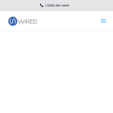
1 (559) 261-4444
unWired aumenta la
capacidad de
Internet en Clovis, CA
con una nueva torre