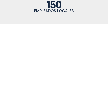
150
EMPLEADOS LOCALES
conoce a nuestro equipo ejecutivo
Mateo Murphy
Director ejecutivo