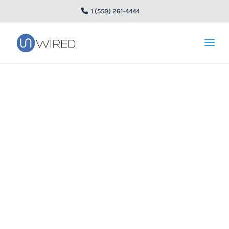
1 (559) 261-4444
unWired amplía el
servicio de Internet a
los condados de Yolo
y Sutter