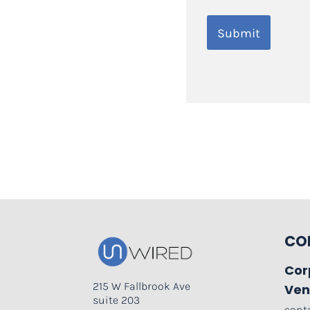
CO
Cor
215 W Fallbrook Ave
Ven
suite 203
cont