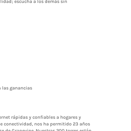
alidad; escucha a los demás sin
n las ganancias
rnet rápidas y confiables a hogares y
de conectividad, nos ha permitido 23 años
e de Grapevine. Nuestras 200 torres están