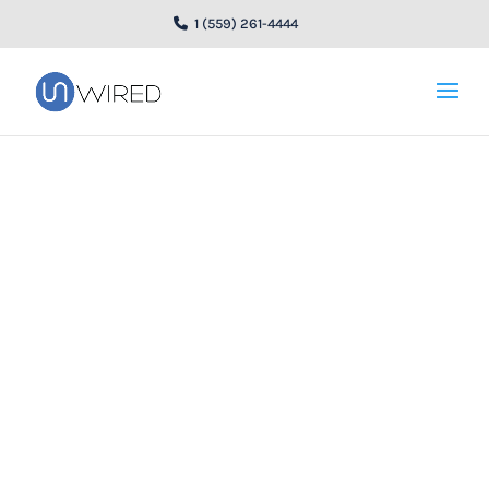
1 (559) 261-4444
5 habilidades que
puedes aprender en
línea este año